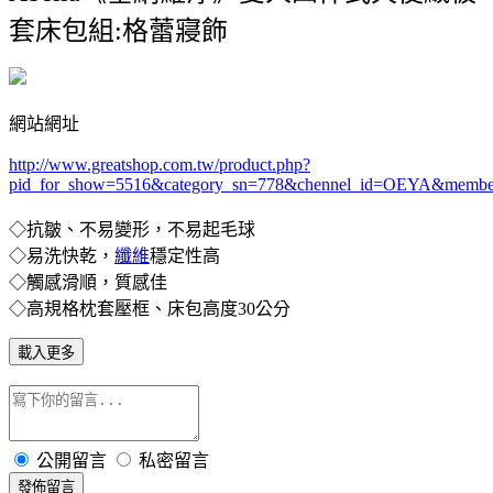
套床包組:格蕾寢飾
網站網址
http://www.greatshop.com.tw/product.php?
pid_for_show=5516&category_sn=778
&chennel_id=OEYA&membe
◇抗皺、不易變形，不易起毛球
◇易洗快乾，
纖維
穩定性高
◇觸感滑順，質感佳
◇高規格枕套壓框、床包高度30公分
載入更多
公開留言
私密留言
發佈留言