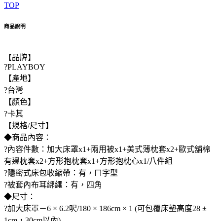
TOP
商品說明
【品牌】
?PLAYBOY
【產地】
?台灣
【顏色】
?卡其
【規格/尺寸】
◆商品內容：
?內容件數：加大床罩x1+兩用被x1+美式薄枕套x2+歐式舖棉
有邊枕套x2+方形抱枕套x1+方形抱枕心x1/八件組
?隱密式床包收縮帶：有，ㄇ字型
?被套內布耳綁繩：有，四角
◆尺寸：
?加大床罩－6 × 6.2呎/180 × 186cm × 1 (可包覆床墊高度28 ±
1cm，30cm以內)