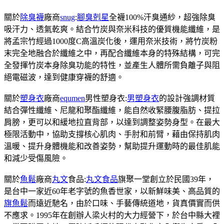
關於
除臭襪
廠商
snug
:
腳臭剋星
全襪100%汗臭通紗，超強除臭
吸汗力、透氣乾爽。結合竹炭與奈米科技的優質機能纖維，是
將孟宗竹經過1000度C高溫炭化後，運用奈米技術，將竹炭粉
末完全地融合於纖維之中，再配合纖維本身的特殊結構，可完
全發揮竹炭本身除臭功能的特性，並產生人體所需負離子與阻
絕電磁波，達到健康穿襪的舒適。
關於
塑身衣
廠商
equmen
男性塑身衣:
男塑身衣
的設計強調材質
結合彈性纖維、尼龍和聚酯纖維，能自然收緊腰腹脂肪、提拉
肩膀，更可以和緩地拉直背部，以達到調整姿勢身型。在最大
極限活動中，協助支撐核心肌肉、手肘和前臂，藉由保持肌肉
溫暖、提升身體機能和改善姿勢，幫助提升運動時的最佳肌能
和減少受傷風險。
關於
魚鬆
廠商
丸文
食品:
丸文食品
旗聚一堂創立於民國39年，
是台中一家近60年老字號的魚香世家，以新鮮味美、高品質的
旗魚鬆
而遠近馳名，由於口味、手藝傳統道地，貨真價實而供
不應求。1995年在創辦人梁火村的大力經營下，於台中縣大裡