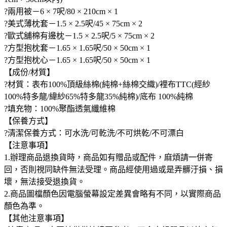
?兩用被－6 × 7呎/80 × 210cm × 1
?美式薄枕套－1.5 × 2.5呎/45 × 75cm × 2
?歐式舖棉有邊枕－1.5 × 2.5呎/5 × 75cm × 2
?方型抱枕套－1.65 × 1.65呎/50 × 50cm × 1
?方型抱枕心－1.65 × 1.65呎/50 × 50cm × 1
【成份/材質】
?材質：表布100%頂級絲棉(純棉+絲棉交織)/裡布TTC(經紗
100%特多龍/緯紗65%特多龍35%純棉)/底布 100%純棉
?填充物：100%聚酯透氣纖維棉
【保養方式】
?清潔保養方式：可水洗/可乾洗/不可烘乾/不可漂白
【注意事項】
1.辦理商品退換貨時，商品如有贈品或配件，麻煩請一併寄
回，否則視同缺件無法受理。商品經使用過或是弄髒汙損、損
壞，無法接受退換貨。
2.商品圖檔顏色因電腦螢幕設定差異會略有不同，以實際商品
顏色為準。
【其他注意事項】