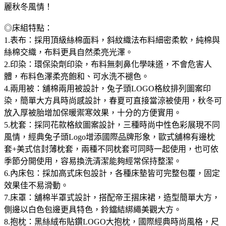
麗秋冬風情！
◎床組特點：
1.表布：採用頂級絲棉面料，斜紋織法布料細密柔軟，純棉與
絲棉交織，布料更具自然柔亮光澤。
2.印染：環保染劑印染，布料無刺鼻化學味道，不會危害人
體，布料色澤柔亮飽和、可水洗不褪色。
4.兩用被：舖棉兩用被設計，兔子頭LOGO格紋排列圖案印
染，簡單大方具時尚感設計，春夏可直接當涼被使用，秋冬可
放入厚被胎增加保暖禦寒效果，十分的方便實用。
5.枕套：採同花款格紋圖案設計，三種時尚中性色彩展現不同
風情，經典兔子頭Logo增添國際品牌形象，歐式舖棉有邊枕
套+美式信封薄枕套，兩種不同枕套可同時一起使用，也可依
季節分開使用，容易換洗清潔能夠經常保持整潔。
6.內床包：採加高式床包設計，各種床墊皆可完整包覆，固定
效果佳不易滑動。
7.床罩：舖棉半罩式設計，搭配帝王摺床裙，造型簡單大方，
側邊以白色包邊更具特色，鈴鐺結綁繩美觀大方。
8.抱枕：黑絲絨布貼鑽LOGO大抱枕，國際經典時尚風格，尺