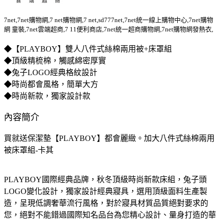
7net,7net購物網,7 net購物網,7 net,sd777net,7net統一線上購物中心,7net購物
網 童裝,7net雲端超商,7 11便利商店,7net統一超商購物網,7net購物網發熱衣,
◆【PLAYBOY】雙人八件式絲棉兩用被+床罩組
◆頂級精梳棉，觸感綿密厚實
◆兔子LOGO經典格紋設計
◆時尚都會風格，簡單大方
◆時尚新款，獨家設計款
內容簡介
買就送保潔墊【PLAYBOY】都會麗緻。加大八件式絲棉兩用
被床罩組-卡其
PLAYBOY國際經典品牌，秋冬頂級時尚新款床組，兔子頭
LOGO變化設計，獨家設計經典寢具，選用頂級面料生產製
造，呈現低調奢華流行風格，對於寢具材質品質絕對要求的
您，絕對不能錯過國際知名品台為您精心設計、量身打造的華