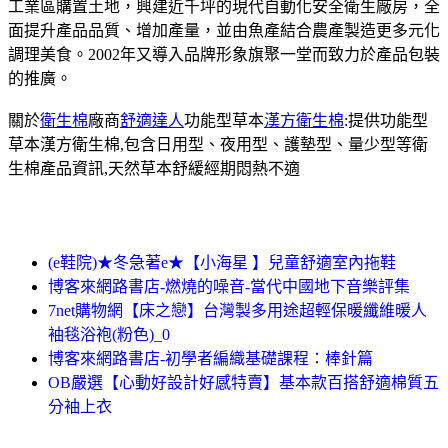
工業區購置土地，興建近千坪的現代自動化安全衛生廠房，全
面提升產品品質、增加產量，並由魚產結合農產製造更多元化
調理美食。2002年又導入品牌形象旗聚一堂而致力於產品包裝
的推廣。
關於
衛生棉
廠商
舒適達人
功能型草本
漢方衛生棉
:提供功能型
草本漢方衛生棉,包含日用型、夜用型、護墊型、量少型等衛
生棉產品資訊,天然草本舒緩經期悶熱不適
(e鞋院)★冬急著e★【小海星 】兒童舒適室內拖鞋
博客來網路書店-燃燒的噪音-當代中國地下音樂評集
7net購物網【床之戀】台灣製多用途超輕保暖纖維暖人
袖毯浴袍(粉色)_0
博客來網路書店-初學者編織基礎課程：棒針篇
OB嚴選【心動好設計好感特賣】基本款百搭舒適棉質五
分袖上衣