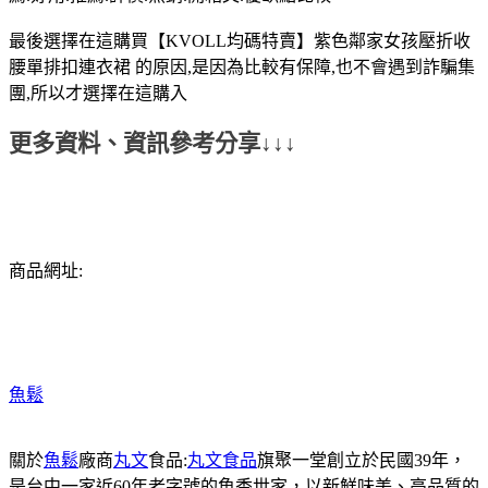
最後選擇在這購買【KVOLL均碼特賣】紫色鄰家女孩壓折收
腰單排扣連衣裙 的原因,是因為比較有保障,也不會遇到詐騙集
團,所以才選擇在這購入
更多資料、資訊參考分享↓↓↓
商品網址:
魚鬆
關於
魚鬆
廠商
丸文
食品:
丸文食品
旗聚一堂創立於民國39年，
是台中一家近60年老字號的魚香世家，以新鮮味美、高品質的