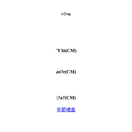
¤?¤o
ˉY3ò(CM)
aó
?e(CM)
|?a?(CM)
年節禮盒