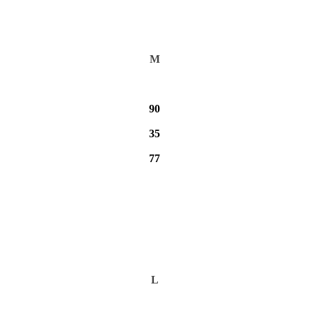
M
90
35
77
L