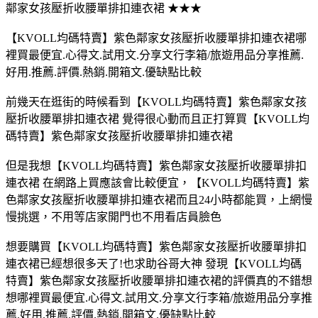
鄰家女孩壓折收腰單排扣連衣裙 ★★★
【KVOLL均碼特賣】紫色鄰家女孩壓折收腰單排扣連衣裙哪
裡買最便宜.心得文.試用文.分享文行李箱/旅遊用品分享推薦.
好用.推薦.評價.熱銷.開箱文.優缺點比較
前幾天在逛街的時候看到【KVOLL均碼特賣】紫色鄰家女孩
壓折收腰單排扣連衣裙 覺得很心動而且正打算買【KVOLL均
碼特賣】紫色鄰家女孩壓折收腰單排扣連衣裙
但是我想【KVOLL均碼特賣】紫色鄰家女孩壓折收腰單排扣
連衣裙 在網路上買應該會比較便宜，【KVOLL均碼特賣】紫
色鄰家女孩壓折收腰單排扣連衣裙而且24小時都能買，上網慢
慢挑選，不用等店家開門也不用看店員臉色
想要購買【KVOLL均碼特賣】紫色鄰家女孩壓折收腰單排扣
連衣裙已經想很多天了!也求助谷哥大神 發現【KVOLL均碼
特賣】紫色鄰家女孩壓折收腰單排扣連衣裙的評價真的不錯想
想哪裡買最便宜.心得文.試用文.分享文行李箱/旅遊用品分享推
薦.好用.推薦.評價.熱銷.開箱文.優缺點比較