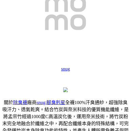
snug
關於
除臭襪
廠商
snug
:
腳臭剋星
全襪100%汗臭通紗，超強除臭
吸汗力、透氣乾爽。結合竹炭與奈米科技的優質機能纖維，是
將孟宗竹經過1000度C高溫炭化後，運用奈米技術，將竹炭粉
末完全地融合於纖維之中，再配合纖維本身的特殊結構，可完
全發揮竹炭本身除臭功能的特性，並產生人體所需負離子與阻