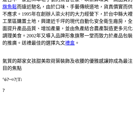
旗魚鬆
而遠近馳名，由於口味、手藝傳統道地，貨真價實而供
不應求。1995年在創辦人梁火村的大力經營下，於台中縣大裡
工業區購置土地，興建近千坪的現代自動化安全衛生廠房，全
面提升產品品質、增加產量，並由魚產結合農產製造更多元化
調理美食。2002年又導入品牌形象旗聚一堂而致力於產品包裝
的推廣。送禮最佳的選擇丸文
禮盒
。
氣質的鄰家女孩甜美款荷葉裝飾及收腰的優雅感讓妳成為最注
目的焦點
°ó?~¤?|T:
?