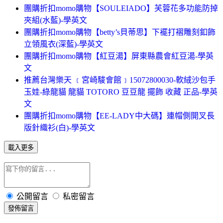
團購折扣momo購物【SOULEIADO】芙蓉花多功能防掉
夾組(水藍)-學英文
團購折扣momo購物【betty’s貝蒂思】下襬打褶雕刻釦飾
立領風衣(深藍)-學英文
團購折扣momo購物【紅豆湯】屏東縣農會紅豆湯-學英
文
推薦台灣樂天 ﹝宮崎駿會館﹞15072800030-軟絨沙包手
玉娃-綠龍貓 龍貓 TOTORO 豆豆龍 擺飾 收藏 正品-學英
文
團購折扣momo購物【EE-LADY中大碼】連帽側開叉長
版針織衫(白)-學英文
載入更多
公開留言
私密留言
發佈留言