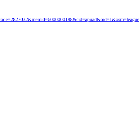
?i_code=2827032&memid=6000000188&cid=apuad&oid=1&osm=leagu