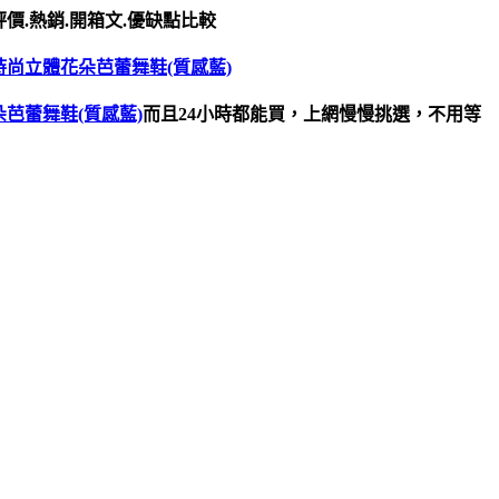
評價.熱銷.開箱文.優缺點比較
真皮時尚立體花朵芭蕾舞鞋(質感藍)
花朵芭蕾舞鞋(質感藍)
而且24小時都能買，上網慢慢挑選，不用等