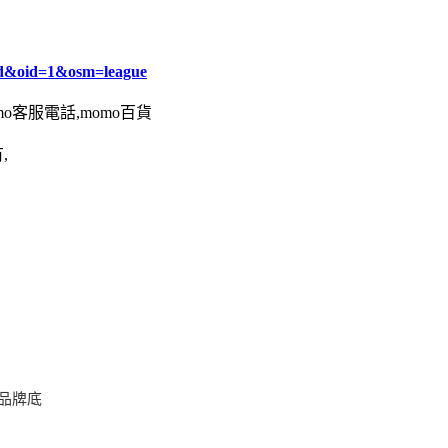
d&oid=1&osm=league
omo客服電話,momo百貨
,
品牌底