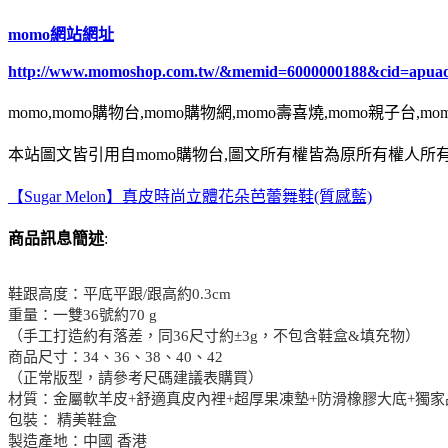
momo網站網址
http://www.momoshop.com.tw/&memid=6000000188&cid=apua
momo,momo購物台,momo購物網,momo壽喜燒,momo親子台,m
本站圖文皆引用自momo購物台,圖文所有權皆為原所有權人所有
【Sugar Melon】真皮時尚立體花朵芭蕾舞鞋(質感藍)
商品訊息簡述
:
鞋跟高度：平底平跟/跟高約0.3cm
重量：一雙36號約70 g
（手工打造約有落差，同36尺寸約±3g，不包含鞋盒&填充物）
商品尺寸：34、36、38、40、42
（正常版型，請參考尺碼建議表購買）
材質：金屬軟羊皮+舒適真皮內裡+超厚果凍墊+防滑橡膠大底+獨家
包裝： 精美鞋盒
製造產地：中國 香港