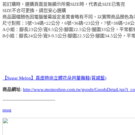
若訂購時，選購頁面並無顯示所需SIZE時，代表此SIZE已售完
SIZE不合可更換，請您安心選購
商品圖檔顏色因電腦螢幕設定差異會略有不同，以實際商品顏色為
尺寸對照：5號=34碼=22公分，6號=36碼=23公分，7號=38碼=24公
A小姐：腳長23公分/寬9.5公分/腳圍22.5公分/腿圍33公分，平常都
B小姐：腳長24公分/寬9-9.5公分/腳圍22.5公分/腿圍34.5公分，
【Sugar Melon】真皮時尚立體花朵芭蕾舞鞋(質感藍)
商品網址
:
http://www.momoshop.com.tw/goods/GoodsDetail.jsp?
-----------------------------------
snug