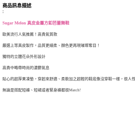
商品訊息描述
:
Sugar Melon 真皮金屬方釦芭蕾舞鞋
歐美流行人氣推薦！高貴氣質款
嚴選上等真皮製作，品質更細柔、顏色更再現璀璨奪目！
獨特的立體花朵外形設計
高貴中略帶時尚的濃鬱氣息
貼心的超厚果凍墊，穿起來舒適、柔軟加之超輕的鞋底像沒穿鞋一樣，很人
無論是搭配短褲、短裙或者緊身褲都很Match!