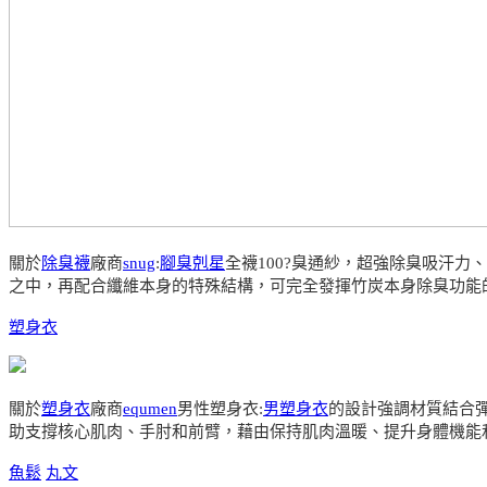
關於
除臭襪
廠商
snug
:
腳臭剋星
全襪100?臭通紗，超強除臭吸汗
之中，再配合纖維本身的特殊結構，可完全發揮竹炭本身除臭功能
塑身衣
關於
塑身衣
廠商
equmen
男性塑身衣:
男塑身衣
的設計強調材質結合
助支撐核心肌肉、手肘和前臂，藉由保持肌肉溫暖、提升身體機能
魚鬆
丸文