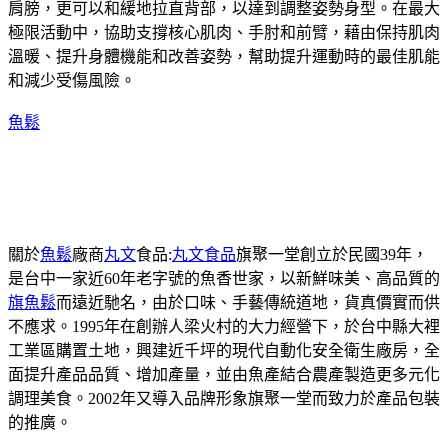
肩膀，更可以和緩地拉直背部，以達到調整姿勢身型。在最大
極限活動中，協助支撐核心肌肉、手肘和前臂，藉由保持肌肉
溫暖、提升身體機能和改善姿勢，幫助提升運動時的最佳肌能
和減少受傷風險。
魚鬆
關於
魚鬆
廠商
丸文
食品:
丸文食品
旗聚一堂創立於民國39年，
是台中一家近60年老字號的魚香世家，以新鮮味美、高品質的
旗魚鬆
而遠近馳名，由於口味、手藝傳統道地，貨真價實而供
不應求。1995年在創辦人梁火村的大力經營下，於台中縣大裡
工業區購置土地，興建近千坪的現代自動化安全衛生廠房，全
面提升產品品質、增加產量，並由魚產結合農產製造更多元化
調理美食。2002年又導入品牌形象旗聚一堂而致力於產品包裝
的推廣。