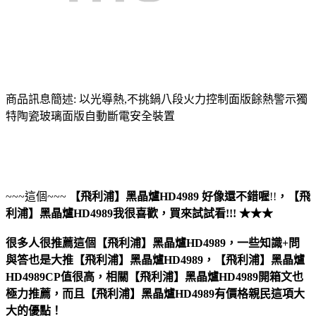
商品訊息簡述: 以光導熱,不挑鍋八段火力控制面版餘熱警示獨
特陶瓷玻璃面版自動斷電安全裝置
~~~這個~~~
【飛利浦】黑晶爐HD4989
好像還不錯喔
!!
，
【飛
利浦】黑晶爐HD4989
我很喜歡，買來試試看!!! ★★★
很多人很推薦這個【飛利浦】黑晶爐HD4989，一些知識+問
與答也是大推【飛利浦】黑晶爐HD4989，【飛利浦】黑晶爐
HD4989CP值很高，相關【飛利浦】黑晶爐HD4989開箱文也
極力推薦，而且【飛利浦】黑晶爐HD4989有價格親民這項大
大的優點！