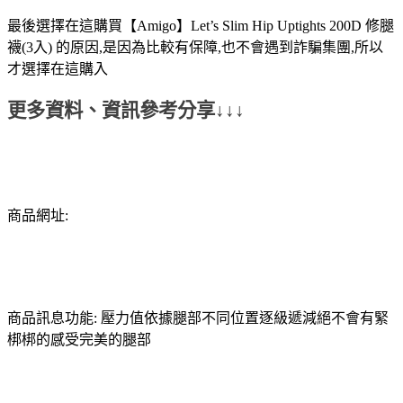
最後選擇在這購買【Amigo】Let’s Slim Hip Uptights 200D 修腿
襪(3入) 的原因,是因為比較有保障,也不會遇到詐騙集團,所以
才選擇在這購入
更多資料、資訊參考分享↓↓↓
商品網址:
商品訊息功能: 壓力值依據腿部不同位置逐級遞減絕不會有緊
梆梆的感受完美的腿部