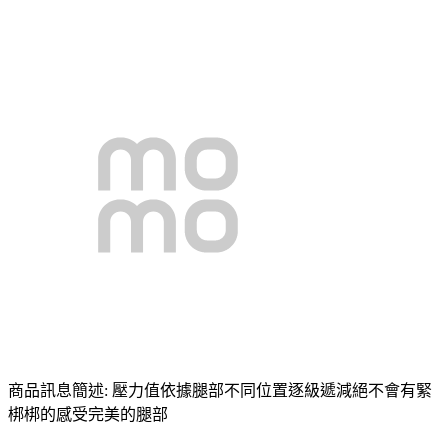
商品訊息簡述: 壓力值依據腿部不同位置逐級遞減絕不會有緊
梆梆的感受完美的腿部