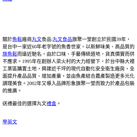
關於
魚鬆
廠商
丸文
食品:
丸文食品
旗聚一堂創立於民國39年，
是台中一家近60年老字號的魚香世家，以新鮮味美、高品質的
旗魚鬆
而遠近馳名，由於口味、手藝傳統道地，貨真價實而供
不應求。1995年在創辦人梁火村的大力經營下，於台中縣大裡
工業區購置土地，興建近千坪的現代自動化安全衛生廠房，全
面提升產品品質、增加產量，並由魚產結合農產製造更多元化
調理美食。2002年又導入品牌形象旗聚一堂而致力於產品包裝
的推廣。
送禮最佳的選擇丸文
禮盒
。
學英文