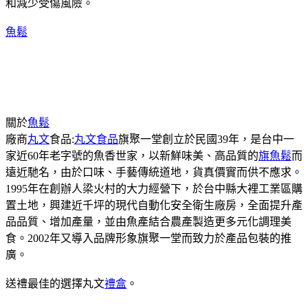
和減少受傷風險。
魚鬆
關於
魚鬆
廠商
丸文
食品:
丸文食品
旗聚一堂創立於民國39年，是台中一
家近60年老字號的魚香世家，以新鮮味美、高品質的
旗魚鬆
而
遠近馳名，由於口味、手藝傳統道地，貨真價實而供不應求。
1995年在創辦人梁火村的大力經營下，於台中縣大裡工業區購
置土地，興建近千坪的現代自動化安全衛生廠房，全面提升產
品品質、增加產量，並由魚產結合農產製造更多元化調理美
食。2002年又導入品牌形象旗聚一堂而致力於產品包裝的推
廣。
送禮最佳的選擇丸文
禮盒
。