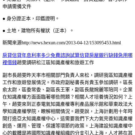
申請需備文件
● 身分證正本，印鑑證明。
● 土地，建物所有權狀（正本）。
新聞來源http://news.hexun.com/2013-04-12/153095453.html
房貸信貸年息利率多少免費諮詢試算信貸房屋銀行缺錢急用哪
裡借錢
趙雯調研松江區知識產權和旅遊工作
副市長趙雯昨天率市相關部門負責人來松，調研我區知識產權
工作和旅遊發展情況。市政府副秘書長肖貴玉參加調研。區長
俞太尉，區委常委、副區長王軍，副區長龍婉麗等陪同。企業
在知識產權方面面臨著哪些問題？相關人才培養情況如何？上
午，趙雯來到正泰電氣知識產權專利產品展示館和華東政法大
學知識產權學院，瞭解相關情況。趙雯說，上海計劃用十年時
間打造亞太知識產權中心，這需要我們下大力氣完善知識產權
創造、運用、管理、保護等環節的政策。上海建設知識產權中
心的載體是將國際知識產權組織的分支引入上海，人才將在其