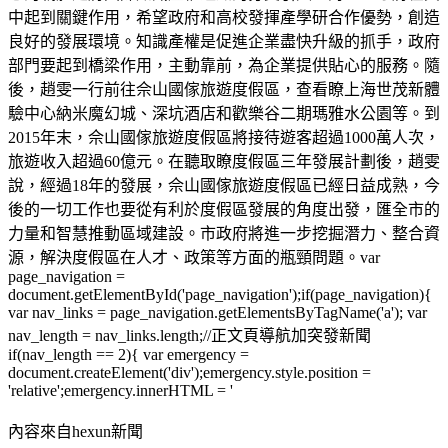
中起到關鍵作用，希望政府和高校發揮產學研合作優勢，創造
良好的發展環境。知識產權是促進企業盡快升級的抓手，政府
部門要起到橋梁作用，主動靠前，為企業提供貼心的服務。隨
後，趙雯一行前往佘山國傢旅遊度假區，查看瞭上海世茂新體
驗中心納米魔幻城、深坑酒店和歡樂谷二期瑪雅水公園等。到
2015年末，佘山國傢旅遊度假區將接待遊客超過1000萬人次，
旅遊收入超過60億元。在聽取瞭度假區三年發展計劃後，趙雯
說，經過18年的發展，佘山國傢旅遊度假區已經日益成熟，今
後的一切工作也要從有利於度假區發展的角度出發，匯全市的
力量和智慧推動區域建設。市政府將進一步挖掘潛力、整合資
源，解決度假區在人才、政策等方面的瓶頸問題。var
page_navigation =
document.getElementById('page_navigation');if(page_navigation){
var nav_links = page_navigation.getElementsByTagName('a'); var
nav_length = nav_links.length;//正文頁導航加突發新聞
if(nav_length == 2){ var emergency =
document.createElement('div');emergency.style.position =
'relative';emergency.innerHTML = '
內容來自hexun新聞